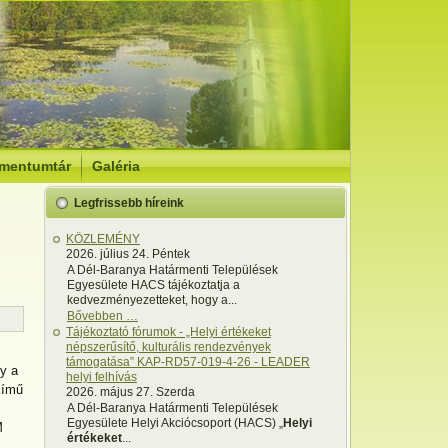
mentumtár
Galéria
Legfrissebb híreink
KÖZLEMÉNY
2026. július 24. Péntek
A Dél-Baranya Határmenti Települések
Egyesülete HACS tájékoztatja a
kedvezményezetteket, hogy a...
Bővebben …
Tájékoztató fórumok - „Helyi értékeket
népszerűsítő, kulturális rendezvények
támogatása” KAP-RD57-019-4-26 - LEADER
y a
helyi felhívás
című
2026. május 27. Szerda
A Dél-Baranya Határmenti Települések
Egyesülete Helyi Akciócsoport (HACS) „
Helyi
M
értékeket
...