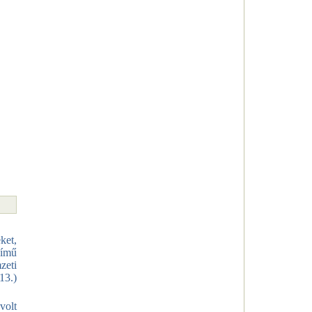
ket,
című
zeti
13.)
volt