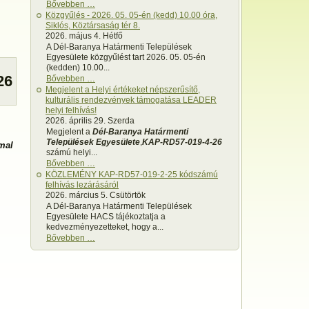
Bővebben …
Közgyűlés - 2026. 05. 05-én (kedd) 10.00 óra,
Siklós, Köztársaság tér 8.
2026. május 4. Hétfő
A Dél-Baranya Határmenti Települések
Egyesülete közgyűlést tart 2026. 05. 05-én
(kedden) 10.00...
26
Bővebben …
Megjelent a Helyi értékeket népszerűsítő,
kulturális rendezvények támogatása LEADER
helyi felhívás!
2026. április 29. Szerda
Megjelent a
Dél-Baranya Határmenti
Települések Egyesülete
,
KAP-RD57-019-4-26
mal
számú helyi...
Bővebben …
KÖZLEMÉNY KAP-RD57-019-2-25 kódszámú
felhívás lezárásáról
2026. március 5. Csütörtök
A Dél-Baranya Határmenti Települések
Egyesülete HACS tájékoztatja a
kedvezményezetteket, hogy a...
Bővebben …