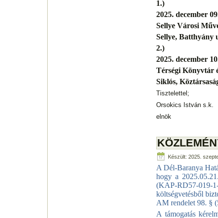
1.)
2025. december 09.
Sellye Városi Műv
Sellye, Batthyány
2.)
2025. december 10.
Térségi Könyvtár 
Siklós, Köztársaság
Tisztelettel;
Orsokics István s.k.
elnök
KÖZLEMÉNY p
Készült: 2025. szept
A
Dél-Baranya Hatá
hogy a 2025.05.21.
(
KAP-RD57-019-1
költségvetésből bizt
AM rendelet 98. § (
A támogatás kérelm