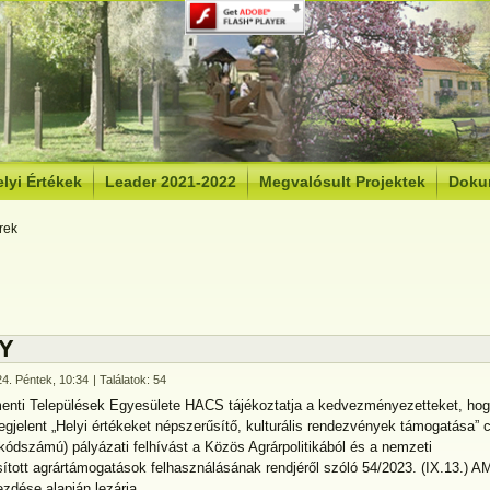
lyi Értékek
Leader 2021-2022
Megvalósult Projektek
Doku
rek
Y
 24. Péntek, 10:34
| Találatok: 54
enti Települések Egyesülete HACS tájékoztatja a kedvezményezetteket, hog
gjelent „Helyi értékeket népszerűsítő, kulturális rendezvények támogatása” 
ódszámú) pályázati felhívást a Közös Agrárpolitikából és a nemzeti
sított agrártámogatások felhasználásának rendjéről szóló 54/2023. (IX.13.) A
ezdése alapján lezárja.