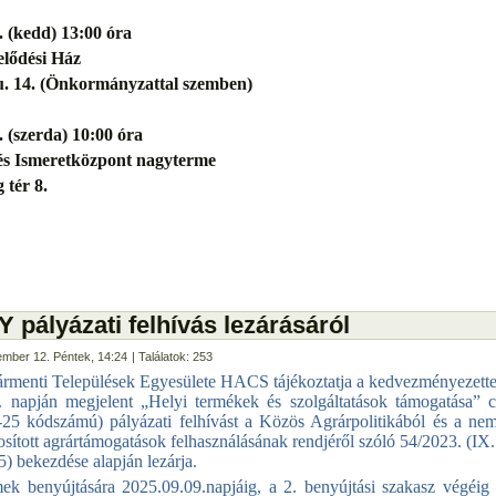
 (kedd) 13:00 óra
elődési Ház
 u. 14. (Önkormányzattal szemben)
 (szerda) 10:00 óra
és Ismeretközpont nagyterme
 tér 8.
ályázati felhívás lezárásáról
ember 12. Péntek, 14:24
| Találatok: 253
rmenti Települések Egyesülete
HACS tájékoztatja a kedvezményezette
 napján megjelent „
Helyi termékek és szolgáltatások támogatása
” 
-25
kódszámú) pályázati felhívást a Közös Agrárpolitikából és a nem
osított agrártámogatások felhasználásának rendjéről szóló 54/2023. (IX.
5) bekezdése alapján lezárja.
ek benyújtására 2025.09.09.napjáig, a 2. benyújtási szakasz végéig 