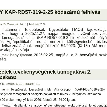
KAP-RD57-019-2-25 kódszámú felhívás
us 05. Csütörtök, 14:16
| Találatok: 293
Határmenti Települések Egyesülete HACS tájékoztatj
eket, hogy a 2025.11.27. napján megjelent „Civil szervez
 támogatása.” című (KAP-RD57-019-2-25 kódszámú) pályáz
ös Agrárpolitikából és a nemzeti költségvetésből biztosí
 felhasználásának rendjéről szóló 54/2023. (IX.13.) AM rend
e alapján lezárja.
lmek benyújtására 2026.02.25. napjáig, a 2. benyújtási sza
ség.
ezetek tevékenységének támogatása 2.
szakasz
r 11. Szerda, 12:11
| Találatok: 312
menti Települések Egyesület Helyi Akciócsoport (KAP-RD57-019-2-25) C
ségének támogatását szolgáló pályázati felhívás 2. benyújtási szakasza
:00 órakor megnyílik és 2026. február 25. 24:00-ig tart.
s://www.mvh.allamkincstar.gov.hu/
elérhetőségen elektronikusan lehet benyújt