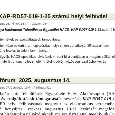
KAP-RD57-019-1-25 számú helyi felhívás!
ztus 15. Péntek, 14:47
| Találatok: 294
nya Határmenti Települések Egyesület HACS
,
KAP-RD57-019-1-25
számú he
 termékek és szolgáltatások támogatása.
etek közé bekerült: a megvalósítás helyszínére vonatkozó, 30 napnál nem
, e-hiteles tulajdoni lap másolat.
t Egyéb, HACS specifikus elvárások 4. pont b) alpontjában a „magánszálláshel
ató létre vagy fejleszthető” kitétel kibővült közösségi szálláshellyel és
 fórum_2025. augusztus 14.
ztus 07. Csütörtök, 10:04
| Találatok: 411
atármenti Települések Egyesülete Helyi Akciócsoport (HA
 és szolgáltatások támogatása
”elnevezésű
KAP-RD57-019-1
R helyi felhívásának megnyílt az elektronikus kérelembe
ső benyújtási szakasz augusztus 19-ei lezárását megelőz
ot hirdetünk a pályázóinknak, melyre
tisztelettel meghívjuk Ön