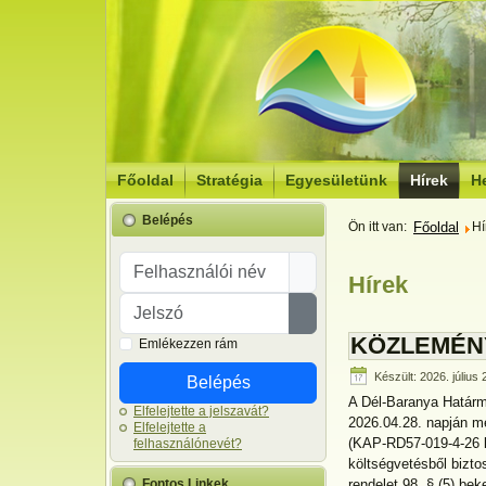
Főoldal
Stratégia
Egyesületünk
Hírek
He
Belépés
Ön itt van:
Főoldal
Hí
Felhasználói név
Hírek
Jelszó
Jelszó megjelenítése
KÖZLEMÉN
Emlékezzen rám
Készült: 2026. július
Belépés
A Dél-Baranya Határm
Elfelejtette a jelszavát?
2026.04.28. napján me
Elfelejtette a
(KAP-RD57-019-4-26 k
felhasználónevét?
költségvetésből bizto
Fontos Linkek
rendelet 98. § (5) bek