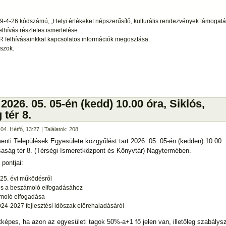
9-4-26
kódszámú,
„
Helyi értékeket népszerűsítő, kulturális rendezvények támogat
elhívás részletes ismertetése.
felhívásainkkal kapcsolatos információk megosztása.
szok.
2026. 05. 05-én (kedd) 10.00 óra, Siklós,
tér 8.
04. Hétfő, 13:27
| Találatok: 208
nti Települések Egyesülete közgyűlést tart 2026. 05. 05-én (kedden) 10.00
saság tér 8. (Térségi Ismeretközpont és Könyvtár) Nagytermében.
pontjai:
25. évi működésről
és a beszámoló elfogadásához
ámoló elfogadása
024-2027 fejlesztési időszak előrehaladásáról
képes, ha azon az egyesületi tagok 50%-a+1 fő jelen van, illetőleg szabálys