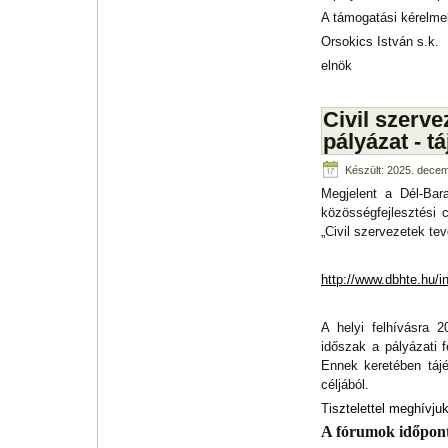
A támogatási kérelme
Orsokics István s.k.
elnök
Civil szer
pályázat - t
Készült: 2025. decem
Megjelent a Dél-Bar
közösségfejlesztési
„Civil szervezetek t
http://www.dbhte.hu/i
A helyi felhívásra 2
időszak a pályázati 
Ennek keretében táj
céljából.
T
isztelettel meghívju
A fórumok időpontj