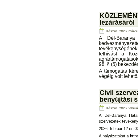
KÖZLEMÉNY 
lezárásáról
Készült: 2026. márci
A Dél-Baranya 
kedvezményezett
tevékenységének
felhívást a Köz
agrártámogatások
98. § (5) bekezdés
A támogatás kére
végéig volt lehető
Civil szerv
benyújtási 
Készült: 2026. februá
A Dél-Baranya Határ
szervezetek tevékeny
2026. február 12-én 00
A pályázatokat a
http