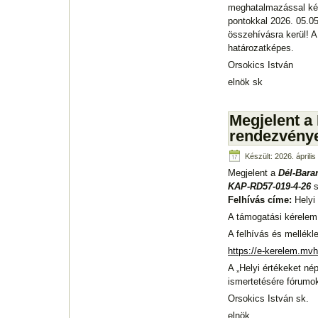
meghatalmazással kép
pontokkal 2026. 05.05
összehívásra kerül! A
határozatképes.
Orsokics István
elnök sk
Megjelent a 
rendezvénye
Készült: 2026. áprili
Megjelent a
Dél-Bara
KAP-RD57-019-4-26
s
Felhívás címe:
Helyi
A támogatási kérelem
A felhívás és mellékle
https://e-kerelem.mv
A „Helyi értékeket n
ismertetésére fórumo
Orsokics István sk.
elnök