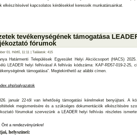
k elkészítésével kapcsolatos kérdésekkel keressék munkatársainkat.
vezetek tevékenységének támogatása LEADE
ájékoztató fórumok
ber 01. Hétfő, 11:11
| Találatok: 415
anya Határmenti Települések Egyesület Helyi Akciócsoport (HACS) 2025.
 célú LEADER helyi felhívása! A felhívás kódszáma: KAP-RD57-019-2-25, c
evékenységének támogatása”. Megtekinthető az alábbi címen.
ndex.php/palyazatok
026. január 22-től van lehetőség támogatási kérelmeket benyújtani. A kö
feltételek megismerésére és a szükséges dokumentációk elkészítésére szol
ékoztató fórumokat szervezünk a
LEADER
helyi felhívás részletes ismert
k Önt
a rendezvényünkre
!
ai, helyszínei: