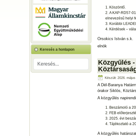
Köszöntő.
A KAP-RD57-01
elnevezésű helyi f
Korábbi LEADER 
Kérdések – vála
Orsokics István s.k.
elnök
Keresés a honlapon
Közgyűlés - 
Köztársaság 
Készült: 2026. május 
A Dél-Baranya Határme
órakor Siklós, Köztár
A közgyűlés napirendi 
Beszámoló a 20
FEB előterjeszt
2025. évi besz
Tájékoztató a 2
A közgyűlés határozat