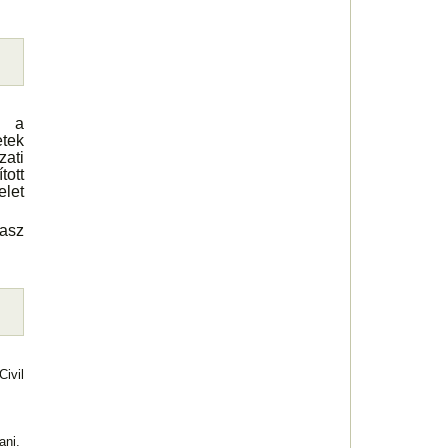
a a
etek
ati
tott
elet
kasz
ivil
ani.