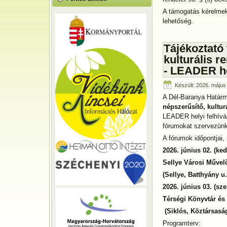
A támogatás kérelmek 
lehetőség.
Tájékoztató 
kulturális 
- LEADER he
Készült: 2026. május
A Dél-Baranya Határm
népszerűsítő, kultu
LEADER helyi felhívás
fórumokat szervezünk,
A fórumok időpontjai, 
2026. június 02. (ked
Sellye Városi Művelő
(Sellye, Batthyány u
2026. június 03. (sze
Térségi Könyvtár és
(Siklós, Köztársaság
Programterv: