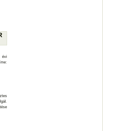
R
 évi
íme:
ztes
gál.
etése