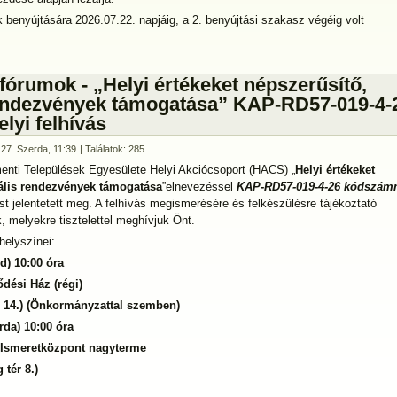
benyújtására 2026.07.22. napjáig, a 2. benyújtási szakasz végéig volt
fórumok - „Helyi értékeket népszerűsítő,
rendezvények támogatása” KAP-RD57-019-4-
lyi felhívás
 27. Szerda, 11:39
| Találatok: 285
enti Települések Egyesülete Helyi Akciócsoport (HACS) „
Helyi értékeket
rális rendezvények támogatása
”elnevezéssel
KAP-RD57-019-4-26 kódszám
t jelentetett meg. A felhívás megismerésére és felkészülésre tájékoztató
 melyekre tisztelettel meghívjuk Önt.
helyszínei:
d) 10:00 óra
dési Ház (régi)
. 14.) (Önkormányzattal szemben)
rda) 10:00 óra
 Ismeretközpont nagyterme
 tér 8.)