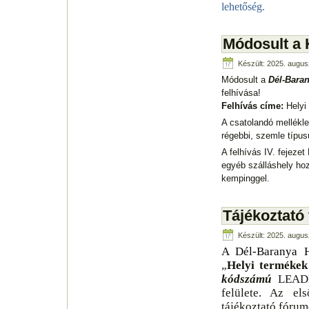
lehetőség.
Módosult a 
Készült: 2025. augus
Módosult a
Dél-Bara
felhívása!
Felhívás címe:
Helyi
A csatolandó mellékl
régebbi, szemle típusú
A felhívás IV. fejeze
egyéb szálláshely hozh
kempinggel.
Tájékoztató
Készült: 2025. augus
A Dél-Baranya H
„
Helyi termékek
kódszámú
LEADE
felülete. Az el
tájékoztató fórum