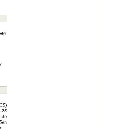
lyi
y,
CS)
-25
adó
ően
t.