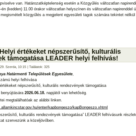
viselve van. Határozatképtelenség esetén a Közgyűlés változatlan napirend
-én (kedden) 11.00 órakor változatlan helyszínen és változatlan napirenddel ú
 megismételt közgyűlés a megjelent egyesületi tagok számára tekintet nélkül
Helyi értékeket népszerűsítő, kulturális
k támogatása LEADER helyi felhívás!
s 29. Szerda, 10:15
| Találatok: 325
nya Határmenti Települések Egyesülete
,
zámú helyi felhívása
 értékeket népszerűsítő, kulturális rendezvények támogatása
 benyújtására
2026.06.18.
napjától van lehetőség.
tei megtalálhatóak az alábbi linken.
h.allamkincstar.gov.hu/enter/kapbongeszo/kapBongeszo.xhtml
épszerűsítő, kulturális rendezvények támogatása” LEADER felhívásunk részlet
kat szervezünk a közeljövőben.