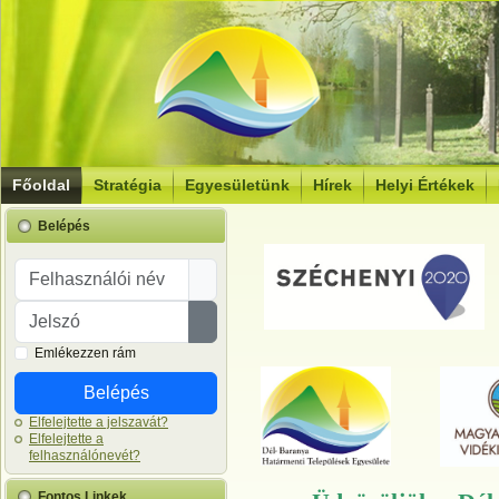
Főoldal
Stratégia
Egyesületünk
Hírek
Helyi Értékek
Belépés
Felhasználói név
Jelszó
Jelszó megjelenítése
Emlékezzen rám
Belépés
Elfelejtette a jelszavát?
Elfelejtette a
felhasználónevét?
Fontos Linkek