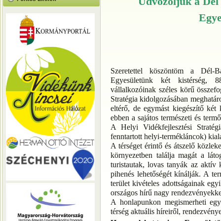
Üdvözöljük a Dél
Egye
Szeretettel köszöntöm a Dél-B
Egyesületünk két kistérség, 88
vállalkozóinak széles körű összefo
Stratégia kidolgozásában meghatáro
eltérő, de egymást kiegészítő két 
ebben a sajátos természeti és termőh
A Helyi Vidékfejlesztési Stratég
fenntartott helyi-termékláncok) kial
A térséget érintő és átszelő közlek
környezetben találja magát a lát
turistautak, lovas tanyák az aktív
pihenés lehetőségét kínálják. A te
terület kivételes adottságainak egy
országos hírű nagy rendezvényekkel
A honlapunkon megismerheti egyes
térség aktuális híreiről, rendezvénye