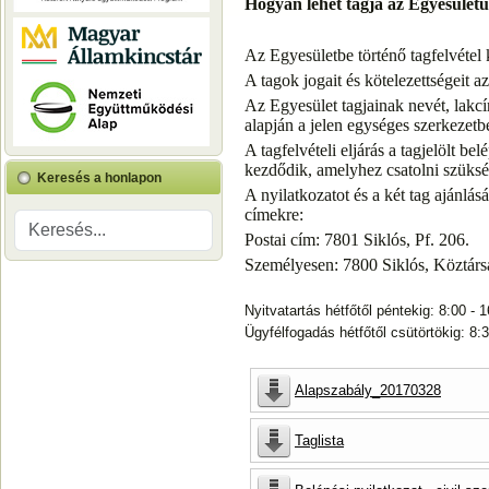
Hogyan lehet tagja az Egyesüle
Az Egyesületbe történő tagfelvétel
A tagok jogait és kötelezettségeit a
Az Egyesület tagjainak nevét, lakcí
alapján a jelen egységes szerkezetbe
A tagfelvételi eljárás a tagjelölt b
kezdődik, amelyhez csatolni szükség
Keresés a honlapon
A nyilatkozatot és a két tag ajánlásá
címekre:
Postai cím: 7801 Siklós, Pf. 206.
Személyesen: 7800 Siklós, Köztársa
Nyitvatartás hétfőtől péntekig: 8:00 - 
Ügyfélfogadás hétfőtől csütörtökig: 8:
Alapszabály_20170328
Taglista