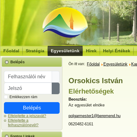
Főoldal
Stratégia
Egyesületünk
Hírek
Helyi Értékek
Belépés
Ön itt van:
Főoldal
Egyesületünk
Ka
Felhasználói név
Orsokics István
Jelszó
Elérhetőségek
Jelszó megjelenítése
Emlékezzen rám
Beosztás:
Az egyesület elnöke
Belépés
E-mail:
polgarmester1@beremend.hu
Elfelejtette a jelszavát?
Elfelejtette a
Mobiltelefon:
0620482-6161
felhasználónevét?
Fontos Linkek