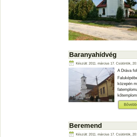
Baranyahídvég
Készült: 2011. március 17. Csütörtök, 20
A Dráva fo
Faluképébe
közepén ma
fatemploma
kőtemplomo
Bővebb
Beremend
Készült: 2011. március 17. Csütörtök, 20