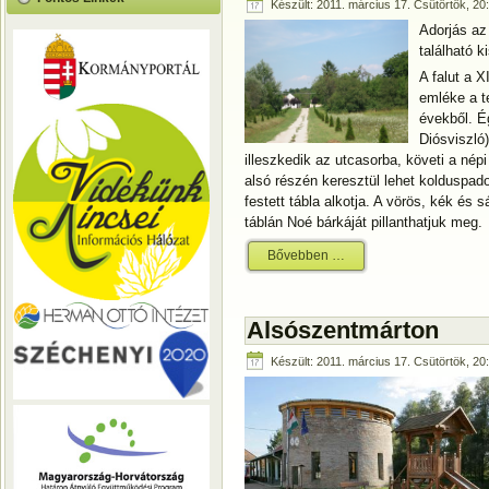
Készült: 2011. március 17. Csütörtök, 20
Adorjás az
található k
A falut a 
emléke a t
évekből. Ég
Diósviszló
illeszkedik az utcasorba, követi a nép
alsó részén keresztül lehet kolduspado
festett tábla alkotja. A vörös, kék és 
táblán Noé bárkáját pillanthatjuk meg.
Bővebben …
Alsószentmárton
Készült: 2011. március 17. Csütörtök, 20