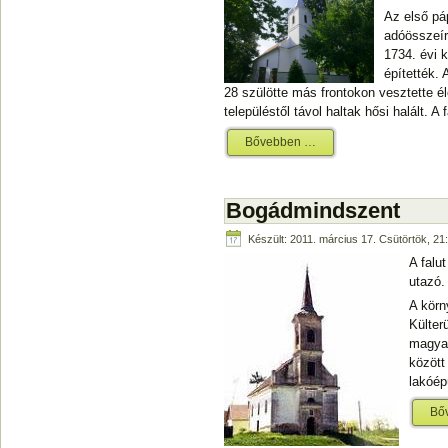
Az első pá
adóösszeír
1734. évi k
építették.
28 szülötte más frontokon vesztette él
településtől távol haltak hősi halált. 
Bővebben …
Bogádmindszent
Készült: 2011. március 17. Csütörtök, 21
A falu
utazó.
A körn
Külter
magyar
között
lakóép
Bő