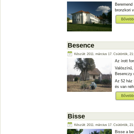
Beremend t
bronzkori v
Bővebb
Besence
Készült: 2011. március 17. Csütörtök, 21
Az írott f
Valószínű,
Besenczy n
Az 52 ház 
és van néhá
Bővebb
Bisse
Készült: 2011. március 17. Csütörtök, 21
Bisse a be