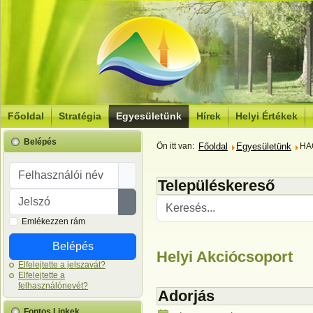
Főoldal
Stratégia
Egyesületünk
Hírek
Helyi Értékek
Belépés
Ön itt van:
Főoldal
Egyesületünk
HAC
Felhasználói név
Településkereső
Jelszó
Jelszó megjelenítése
Emlékezzen rám
Belépés
Helyi Akciócsoport
Elfelejtette a jelszavát?
Elfelejtette a
felhasználónevét?
Adorjás
Fontos Linkek