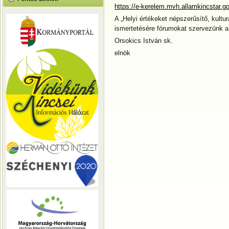
https://e-kerelem.mvh.allamkincstar.
A „Helyi értékeket népszerűsítő, kult
ismertetésére fórumokat szervezünk a
Orsokics István sk.
elnök