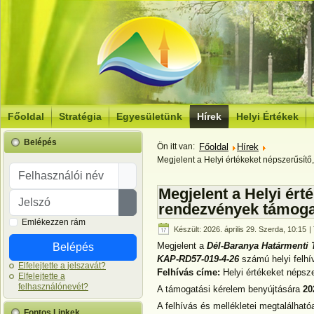
Főoldal
Stratégia
Egyesületünk
Hírek
Helyi Értékek
Belépés
Ön itt van:
Főoldal
Hírek
Megjelent a Helyi értékeket népszerűsítő
Felhasználói név
Megjelent a Helyi érté
Jelszó
rendezvények támoga
Jelszó megjelenítése
Emlékezzen rám
Készült: 2026. április 29. Szerda, 10:15
| 
Megjelent a
Dél-Baranya Határmenti 
Belépés
KAP-RD57-019-4-26
számú helyi felhí
Elfelejtette a jelszavát?
Felhívás címe:
Helyi értékeket népsz
Elfelejtette a
felhasználónevét?
A támogatási kérelem benyújtására
20
A felhívás és mellékletei megtalálhatóa
Fontos Linkek