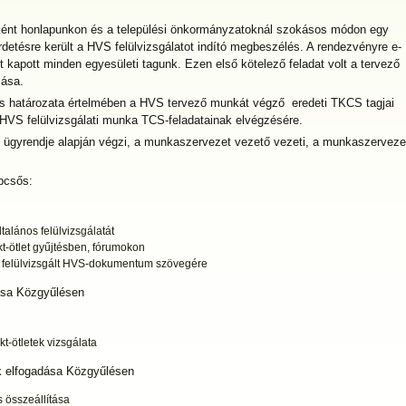
ént honlapunkon és a települési önkormányzatoknál szokásos módon egy
etésre került a HVS felülvizsgálatot indító megbeszélés. A rendezvényre e-
 kapott minden egyesületi tagunk. Ezen első kötelező feladat volt a tervező
zása.
s határozata értelmében a HVS tervező munkát végző eredeti TKCS tagjai
HVS felülvizsgálati munka TCS-feladatainak elvégzésére.
 ügyrendje alapján végzi, a munkaszervezet vezető vezeti, a munkaszerveze
pcsős:
talános felülvizsgálatát
kt-ötlet gyűjtésben, fórumokon
 a felülvizsgált HVS-dokumentum szövegére
ása Közgyűlésen
kt-ötletek vizsgálata
ek elfogadása Közgyűlésen
 összeállítása