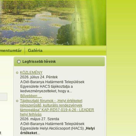
mentumtár
Galéria
Legfrissebb híreink
KÖZLEMÉNY
2026. július 24. Péntek
A Dél-Baranya Határmenti Települések
Egyesülete HACS tájékoztatja a
kedvezményezetteket, hogy a...
Bővebben …
Tájékoztató fórumok - „Helyi értékeket
népszerűsítő, kulturális rendezvények
támogatása” KAP-RD57-019-4-26 - LEADER
helyi felhívás
2026. május 27. Szerda
A Dél-Baranya Határmenti Települések
Egyesülete Helyi Akciócsoport (HACS) „
Helyi
t
értékeket
...