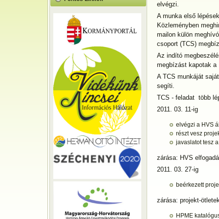
elvégzi.
A munka első lépések
Közleményben meghird
mailon külön meghívót
csoport (TCS) megbí
Az indító megbeszélé
megbízást kapotak a 
A TCS munkáját saját
segíti.
TCS - feladat több lé
2011. 03. 11-ig
elvégzi a HVS ál
részt vesz proje
javaslatot tesz
zárása: HVS elfogad
2011. 03. 27-ig
beérkezett proje
zárása: projekt-ötlet
HPME katalógus