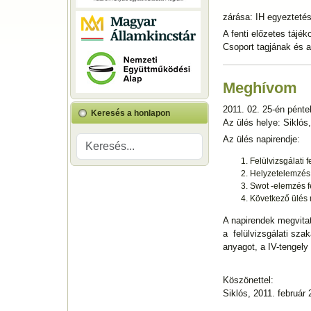
zárása: IH egyezteté
A fenti előzetes tájé
Csoport tagjának és 
Meghívom
2011. 02. 25-én pént
Keresés a honlapon
Az ülés helye: Siklós
Az ülés napirendje:
Felülvizsgálati 
Helyzetelemzés 
Swot -elemzés f
Következő ülés
A napirendek megvita
a felülvizsgálati sza
anyagot, a IV-tengel
Köszönettel:
Siklós, 2011. február 