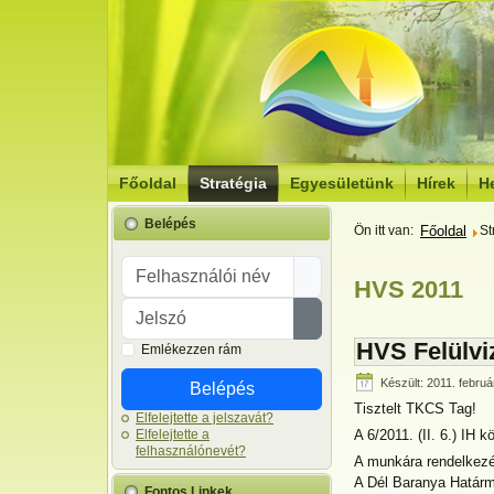
Főoldal
Stratégia
Egyesületünk
Hírek
He
Belépés
Ön itt van:
Főoldal
St
Felhasználói név
HVS 2011
Jelszó
Jelszó megjelenítése
HVS Felülvi
Emlékezzen rám
Készült: 2011. febru
Belépés
Tisztelt TKCS Tag!
Elfelejtette a jelszavát?
Elfelejtette a
A 6/2011. (II. 6.) IH
felhasználónevét?
A munkára rendelkezésr
A Dél Baranya Határm
Fontos Linkek