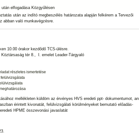
s után elfogadása Közgyűlésen
koztatás után az indító megbeszélés határozata alapján felkérem a Tervezői
az abban való munkavégzésre.
eken 10.00 órakor kezdődő TCS-ülésre.
, Köztársaság tér 8., I. emelet Leader-Tárgyaló
feladat részletes ismertetése
felülvizsgálata
elülvizsgálata
 meghatározása
tásához mellékleten küldöm az érvényes HVS eredeti ppt- dokumentumot, a
kaszban érintett kivonatát, felülvizsgálati körülményeket bemutató előadás-
y eredeti HPME összevonási javaslatát
23.