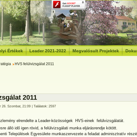
lyi Értékek
Leader 2021-2022
Megvalósult Projektek
Doku
ratégia
HVS felülvizsgálat 2011
zsgálat 2011
ár 26. Szombat, 21:09
| Találatok: 2597
 közlemény elrendelte a Leader-közösségek HVS-einek felülvizsgálatát.
e álló idő igen rövid, a felülvizsgálati munka eljárásrendje kötött.
enti Települések Egyesülete munkaszervezete a feladat adminisztratív részé