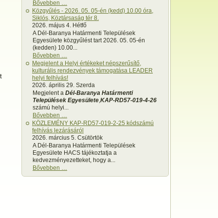
Bővebben …
Közgyűlés - 2026. 05. 05-én (kedd) 10.00 óra,
Siklós, Köztársaság tér 8.
2026. május 4. Hétfő
A Dél-Baranya Határmenti Települések
Egyesülete közgyűlést tart 2026. 05. 05-én
(kedden) 10.00...
Bővebben …
Megjelent a Helyi értékeket népszerűsítő,
kulturális rendezvények támogatása LEADER
t
helyi felhívás!
2026. április 29. Szerda
Megjelent a
Dél-Baranya Határmenti
Települések Egyesülete
,
KAP-RD57-019-4-26
számú helyi...
Bővebben …
KÖZLEMÉNY KAP-RD57-019-2-25 kódszámú
felhívás lezárásáról
2026. március 5. Csütörtök
A Dél-Baranya Határmenti Települések
Egyesülete HACS tájékoztatja a
kedvezményezetteket, hogy a...
Bővebben …