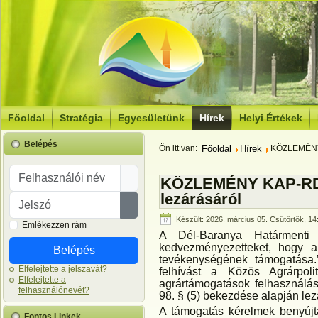
Főoldal
Stratégia
Egyesületünk
Hírek
Helyi Értékek
Belépés
Ön itt van:
Főoldal
Hírek
KÖZLEMÉNY 
Felhasználói név
KÖZLEMÉNY KAP-RD57
lezárásáról
Jelszó
Jelszó megjelenítése
Készült: 2026. március 05. Csütörtök, 14
Emlékezzen rám
A Dél-Baranya Határmenti 
kedvezményezetteket, hogy a 
Belépés
tevékenységének támogatása
Elfelejtette a jelszavát?
felhívást a Közös Agrárpolit
Elfelejtette a
agrártámogatások felhasználás
felhasználónevét?
98. § (5) bekezdése alapján lez
A támogatás kérelmek benyújtá
Fontos Linkek