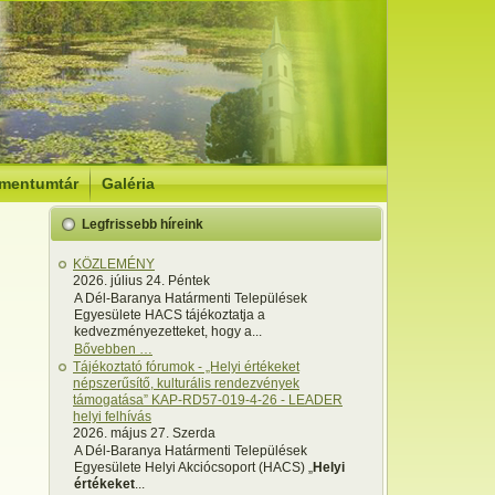
mentumtár
Galéria
Legfrissebb híreink
KÖZLEMÉNY
2026. július 24. Péntek
A Dél-Baranya Határmenti Települések
Egyesülete HACS tájékoztatja a
kedvezményezetteket, hogy a...
Bővebben …
Tájékoztató fórumok - „Helyi értékeket
népszerűsítő, kulturális rendezvények
támogatása” KAP-RD57-019-4-26 - LEADER
helyi felhívás
2026. május 27. Szerda
A Dél-Baranya Határmenti Települések
Egyesülete Helyi Akciócsoport (HACS) „
Helyi
értékeket
...