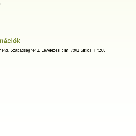
om
mációk
end, Szabadság tér 1. Levelezési cím: 7801 Siklós, Pf:206