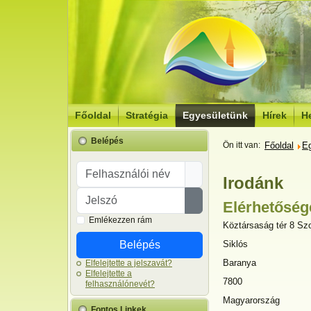
Főoldal
Stratégia
Egyesületünk
Hírek
He
Belépés
Ön itt van:
Főoldal
E
Felhasználói név
Irodánk
Jelszó
Elérhetőség
Jelszó megjelenítése
Emlékezzen rám
Cím:
Köztársaság tér 8 Szo
Belépés
Siklós
Baranya
Elfelejtette a jelszavát?
Elfelejtette a
7800
felhasználónevét?
Magyarország
Fontos Linkek