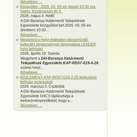
Bővebben …
Közgyűlés - 2026. 05. 05-én (kedd) 10.00 óra,
Siklós, Köztársaság tér 8.
2026. május 4. Hétfő
A Dél-Baranya Határmenti Települések
Egyesülete közgyűlést tart 2026. 05. 05-én
(kedden) 10.00...
Bővebben …
Megjelent a Helyi értékeket népszerűsítő,
kulturális rendezvények támogatása LEADER
helyi felhívás!
2026. április 29. Szerda
Megjelent a
Dél-Baranya Határmenti
Települések Egyesülete
,
KAP-RD57-019-4-26
számú helyi...
Bővebben …
KÖZLEMÉNY KAP-RD57-019-2-25 kódszámú
felhívás lezárásáról
2026. március 5. Csütörtök
A Dél-Baranya Határmenti Települések
Egyesülete HACS tájékoztatja a
kedvezményezetteket, hogy a...
Bővebben …