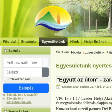
Főoldal
Stratégia
Egyesületünk
Hírek
Helyi Értékek
Belépés
Ön itt van:
Főoldal
Egyesületünk
Egy
Felhasználói név
Egyesületünk nyertes
Jelszó
Jelszó megjelenítése
"Együtt az úton" - za
Emlékezzen rám
Készült: 2019. október 21. Hétfő, 14:39
| 
Belépés
Elfelejtette a jelszavát?
VP6-19.3.1-17 Leader Helyi Akció
Elfelejtette a
felhasználónevét?
és megvalósítása felhívás alapján n
Konzorciumi vezető partner: Dél B
Fontos Linkek