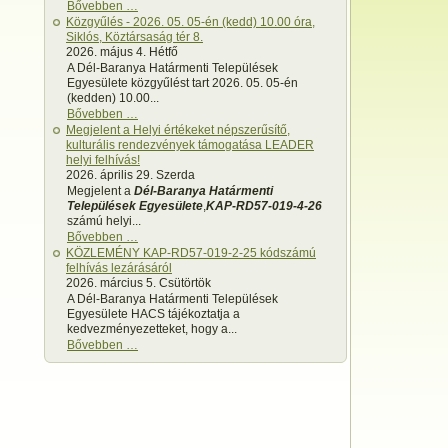
Bővebben …
Közgyűlés - 2026. 05. 05-én (kedd) 10.00 óra,
Siklós, Köztársaság tér 8.
2026. május 4. Hétfő
A Dél-Baranya Határmenti Települések
Egyesülete közgyűlést tart 2026. 05. 05-én
(kedden) 10.00...
Bővebben …
Megjelent a Helyi értékeket népszerűsítő,
kulturális rendezvények támogatása LEADER
helyi felhívás!
2026. április 29. Szerda
Megjelent a
Dél-Baranya Határmenti
Települések Egyesülete
,
KAP-RD57-019-4-26
számú helyi...
Bővebben …
KÖZLEMÉNY KAP-RD57-019-2-25 kódszámú
felhívás lezárásáról
2026. március 5. Csütörtök
A Dél-Baranya Határmenti Települések
Egyesülete HACS tájékoztatja a
kedvezményezetteket, hogy a...
Bővebben …