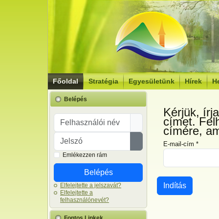
Főoldal
Stratégia
Egyesületünk
Hírek
He
Belépés
Kérjük, írj
Felhasználói név
címet. Fel
címére, am
Jelszó
E-mail-cím
*
Jelszó megjelenítése
Emlékezzen rám
Belépés
Indítás
Elfelejtette a jelszavát?
Elfelejtette a
felhasználónevét?
Fontos Linkek