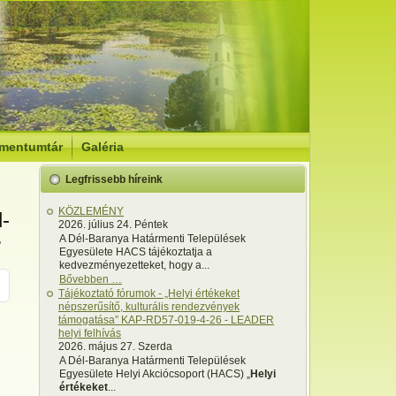
mentumtár
Galéria
Legfrissebb híreink
KÖZLEMÉNY
l-
2026. július 24. Péntek
.
A Dél-Baranya Határmenti Települések
Egyesülete HACS tájékoztatja a
kedvezményezetteket, hogy a...
Bővebben …
Tájékoztató fórumok - „Helyi értékeket
népszerűsítő, kulturális rendezvények
támogatása” KAP-RD57-019-4-26 - LEADER
helyi felhívás
2026. május 27. Szerda
A Dél-Baranya Határmenti Települések
Egyesülete Helyi Akciócsoport (HACS) „
Helyi
értékeket
...