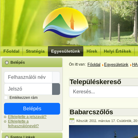
Főoldal
Stratégia
Egyesületünk
Hírek
Helyi Értékek
Belépés
Ön itt van:
Főoldal
Egyesületünk
HA
Felhasználói név
Településkereső
Jelszó
Jelszó megjelenítése
Emlékezzen rám
Belépés
Babarcszőlős
Elfelejtette a jelszavát?
Készült: 2011. március 17. Csütörtök, 20
Elfelejtette a
felhasználónevét?
Fontos Linkek