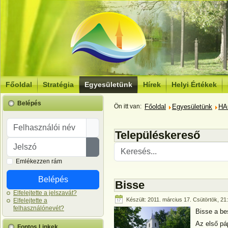
Főoldal
Stratégia
Egyesületünk
Hírek
Helyi Értékek
Belépés
Ön itt van:
Főoldal
Egyesületünk
HA
Felhasználói név
Településkereső
Jelszó
Jelszó megjelenítése
Emlékezzen rám
Belépés
Bisse
Elfelejtette a jelszavát?
Készült: 2011. március 17. Csütörtök, 21
Elfelejtette a
felhasználónevét?
Bisse a be
Az első pá
Fontos Linkek