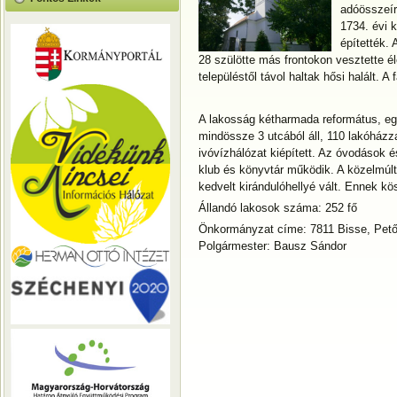
adóösszeír
1734. évi k
építették.
28 szülötte más frontokon vesztette él
településtől távol haltak hősi halált. 
A lakosság kétharmada református, eg
mindössze 3 utcából áll, 110 lakóházzal
ivóvízhálózat kiépített. Az óvodások 
klub és könyvtár működik. A közelmúlt
kedvelt kirándulóhellyé vált. Ennek k
Állandó lakosok száma: 252 fő
Önkormányzat címe: 7811 Bisse, Petőf
Polgármester: Bausz Sándor