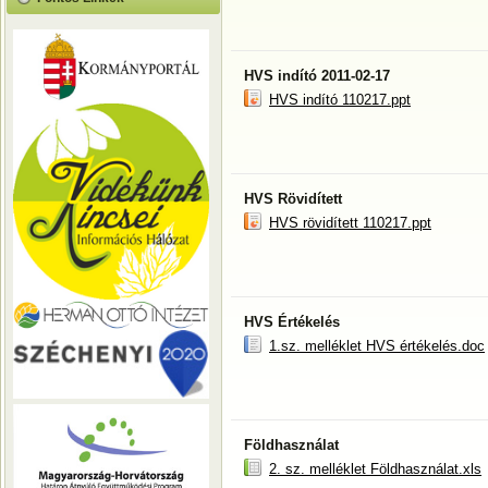
HVS indító 2011-02-17
HVS indító 110217.ppt
HVS Rövidített
HVS rövidített 110217.ppt
HVS Értékelés
1.sz. melléklet HVS értékelés.doc
Földhasználat
2. sz. melléklet Földhasználat.xls