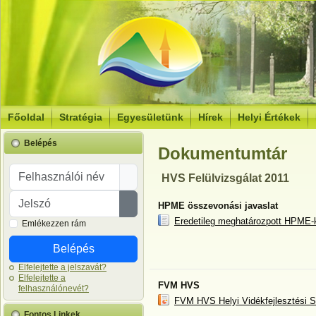
Főoldal
Stratégia
Egyesületünk
Hírek
Helyi Értékek
Belépés
Dokumentumtár
Felhasználói név
HVS Felülvizsgálat 2011
Jelszó
HPME összevonási javaslat
Jelszó megjelenítése
Eredetileg meghatározpott HPME-k
Emlékezzen rám
Belépés
Elfelejtette a jelszavát?
Elfelejtette a
FVM HVS
felhasználónevét?
FVM HVS Helyi Vidékfejlesztési 
Fontos Linkek