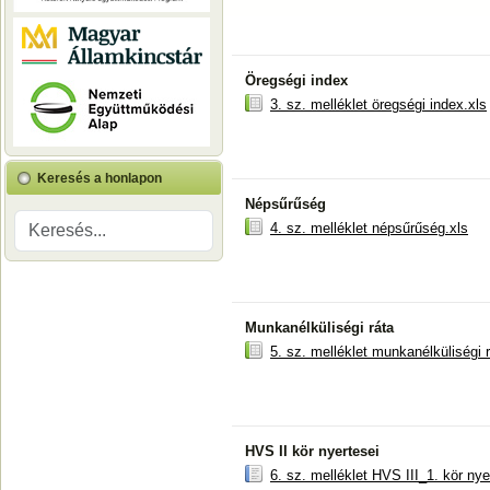
Öregségi index
3. sz. melléklet öregségi index.xls
Keresés a honlapon
Népsűrűség
4. sz. melléklet népsűrűség.xls
Munkanélküliségi ráta
5. sz. melléklet munkanélküliségi r
HVS II kör nyertesei
6. sz. melléklet HVS III_1. kör nye