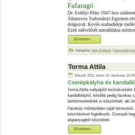
Fafaragó
Dr. Erdélyi Péter 1947-ben születe
Állatorvos Tudományi Egyetem elvé
dolgozott. Kevés szabadideje mellett
Ezek művelését autodidakta módon f
Bővebben …
Kategória:
Helyi Értékek
/
Hagyományos 
Torma Attila
Készült: 2011. június 19. Vasárnap, 22:45
Cserépkályha és kandalló
Torma Attila mélyépítő technikusként
kandallóépítő, később pedig fazekas s
tanítómesterének is köszönheti, aki ön
Fazekas műhelyében saját tervezésű,
készítésével foglalkozik. Csempéi ha
alapanyagból készülnek.
Bővebben …