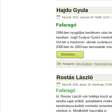
Hajdu Gyula
Készült: 2012. március 26. Hétfő, 11:07
|
Fafaragó
1994-ben nyugdíjba kerülésem után ke
tanultam, majd Szatyor Győző mentork
Vid lett a mentorom, akinek szobrász
2000-ben és 2003-ban bemutatták műv
Bővebben …
Kategória:
Helyi Értékek
/
Hagyományos 
Rostás László
Készült: 2011. június 19. Vasárnap, 23:06
Fafaragó
Id. Rostás László sok hobbija közül a
tanulta saját erőből, autodidakta m
tanulmányozásából merítette ismeretei
vésőset is. Mindkettőt használja is.