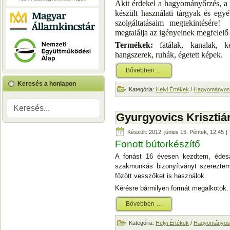
Akit érdekel a hagyományőrzés, a
készült használati tárgyak és eg
szolgáltatásaim megtekintésére
megtalálja az igényeinek megfelelő 
Termékek:
fatálak, kanalak, ké
hangszerek, ruhák, égetett képek.
Bővebben …
Keresés a honlapon
Kategória:
Helyi Értékek
/
Hagyományos 
Gyurgyovics Krisztiá
Készült: 2012. június 15. Péntek, 12:45
| 
Fonott bútorkészítő
A fonást 16 évesen kezdtem, édesan
szakmunkás bizonyítványt szereztem
főzött vesszőket is használok.
Kérésre bármilyen formát megalkotok.
Bővebben …
Kategória:
Helyi Értékek
/
Hagyományos 