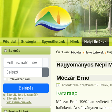
Főoldal
Stratégia
Egyesületünk
Hírek
Helyi Értékek
Belépés
Ön itt van:
Főoldal
Helyi Értékek
Hag
Felhasználói név
Hagyományos Népi M
Jelszó
Jelszó megjelenítése
Móczár Ernő
Emlékezzen rám
Készült: 2014. szeptember 12. Péntek, 1
Belépés
Fafaragó
Elfelejtette a jelszavát?
Elfelejtette a
Móczár Ernő 1960-ban született Pé
felhasználónevét?
halőrként. Ács-állványozó szakmunk
Fontos Linkek