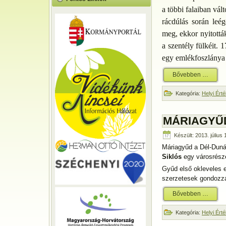
a többi falaiban vált
rácdúlás során leég
meg, ekkor nyitották
a szentély fülkéit.
egy emlékfoszlánya l
Bővebben …
Kategória:
Helyi Ért
MÁRIAGYŰD
Készült: 2013. július
Máriagyűd a Dél-Duná
Siklós
egy városrésze
Gyűd első okleveles 
szerzetesek gondozzá
Bővebben …
Kategória:
Helyi Ért