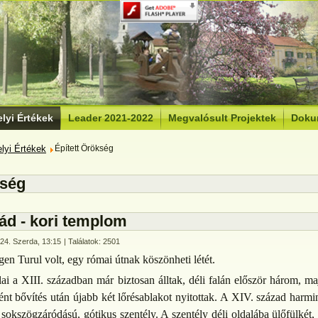
lyi Értékek
Leader 2021-2022
Megvalósult Projektek
Doku
lyi Értékek
Épített Örökség
kség
ád - kori templom
 24. Szerda, 13:15
| Találatok: 2501
en Turul volt, egy római útnak köszönheti létét.
i a XIII. században már biztosan álltak, déli falán először három, ma
tént bővítés után újabb két lőrésablakot nyitottak. A XIV. század harmi
 sokszögzáródású, gótikus szentély. A szentély déli oldalába ülőfülkét,