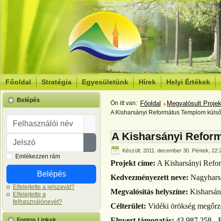
Főoldal
Stratégia
Egyesületünk
Hírek
Helyi Értékek
Belépés
Ön itt van:
Főoldal
Megvalósult Proje
A Kisharsányi Református Templom külső/
Felhasználói név
A Kisharsányi Reform
Jelszó
Jelszó megjelenítése
Készült: 2011. december 30. Péntek, 22:
Emlékezzen rám
Projekt címe:
A Kisharsányi Refor
Belépés
Kedvezményezett neve:
Nagyharsá
Elfelejtette a jelszavát?
Megvalósítás helyszíne:
Kisharsá
Elfelejtette a
felhasználónevét?
Célterület:
Vidéki örökség megőrz
Elnyert támogatás:
43 987 258.- 
Fontos Linkek