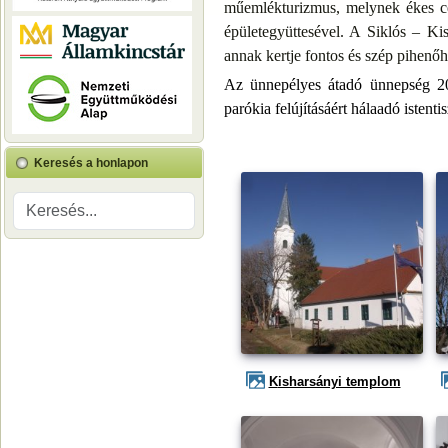
műemlékturizmus, melynek ékes cél
épületegyüttesével. A Siklós – K
annak kertje fontos és szép pihenőh
Az ünnepélyes átadó ünnepség 20
parókia felújításáért hálaadó istentis
Keresés a honlapon
Kisharsányi templom