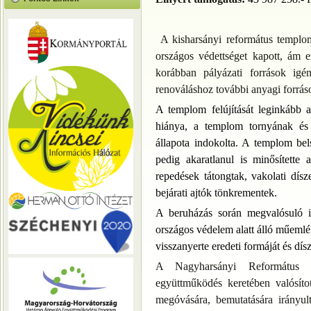
A kisharsányi református templom
országos védettséget kapott, ám 
korábban pályázati források igény
renováláshoz további anyagi forrás
A templom felújítását leginkább 
hiánya, a templom tornyának és 
állapota indokolta. A templom bels
pedig akaratlanul is minősített
repedések tátongtak, vakolati dísz
bejárati ajtók tönkrementek.
A beruházás során megvalósuló inf
országos védelem alatt álló műemlék
visszanyerte eredeti formáját és dísz
A Nagyharsányi Református 
együttműködés keretében valósíto
megóvására, bemutatására irányult.