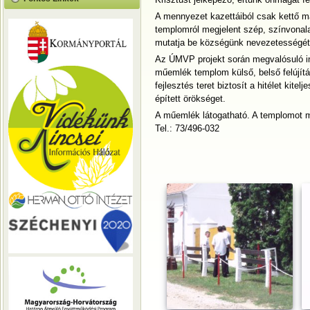
A mennyezet kazettáiból csak kettő ma
templomról megjelent szép, színvonal
mutatja be községünk nevezetességét
Az ÚMVP projekt során megvalósuló inf
műemlék templom külső, belső felújítá
fejlesztés teret biztosít a hitélet ki
épített örökséget.
A műemlék látogatható. A templomot m
Tel.: 73/496-032