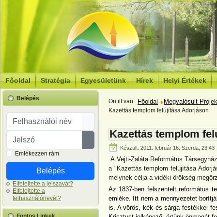
Főoldal
Stratégia
Egyesületünk
Hírek
Helyi Értékek
Belépés
Ön itt van:
Főoldal
Megvalósult Proje
Kazettás templom felújítása Adorjáson
Felhasználói név
Kazettás templom fel
Jelszó
Jelszó megjelenítése
Készült: 2011. február 16. Szerda, 23:43
Emlékezzen rám
A Vejti-Zaláta Református Társegyhá
a "Kazettás templom felújítása Adorjá
Belépés
melynek célja a vidéki örökség megőr
Elfelejtette a jelszavát?
Az 1837-ben felszentelt református 
Elfelejtette a
felhasználónevét?
emléke. Itt nem a mennyezetet borítjá
is. A vörös, kék és sárga festékkel f
Fontos Linkek
Krisztust jelképező, értünk önmagát fel