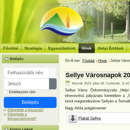
Főoldal
Stratégia
Egyesületünk
Hírek
Helyi Értékek
Belépés
Ön itt van:
Főoldal
Hírek
Sellye Váro
Felhasználói név
Sellye Városnapok 2
Jelszó
Készült: 2023. július 06. Csütörtök, 11:42
Jelszó megjelenítése
Sellye Város Önkormányzata „Helyi 
Emlékezzen rám
elnevezésű pályázata keretében a „S
kerül megrendezésre Sellyén a Termálfü
Belépés
Nagy Attila polgármester
Elfelejtette a jelszavát?
Elfelejtette a
Plakát Sellye
felhasználónevét?
Fontos Linkek