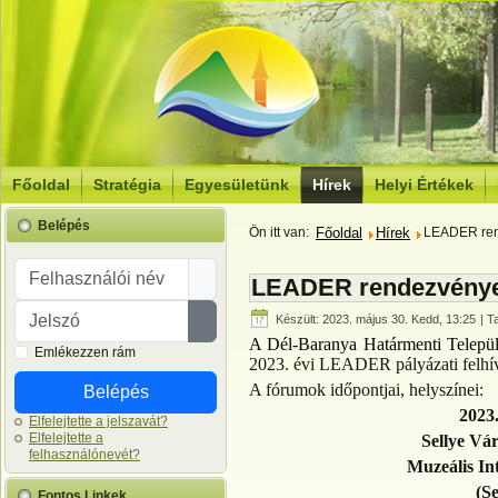
Főoldal
Stratégia
Egyesületünk
Hírek
Helyi Értékek
Belépés
Ön itt van:
Főoldal
Hírek
LEADER re
Felhasználói név
LEADER rendezvény
Jelszó
Készült: 2023. május 30. Kedd, 13:25
| Ta
Jelszó megjelenítése
A Dél-Baranya Határmenti Telep
Emlékezzen rám
2023. évi LEADER pályázati felhívá
A fórumok időpontjai, helyszínei:
Belépés
2023.
Elfelejtette a jelszavát?
Elfelejtette a
Sellye Vá
felhasználónevét?
Muzeális I
(Se
Fontos Linkek