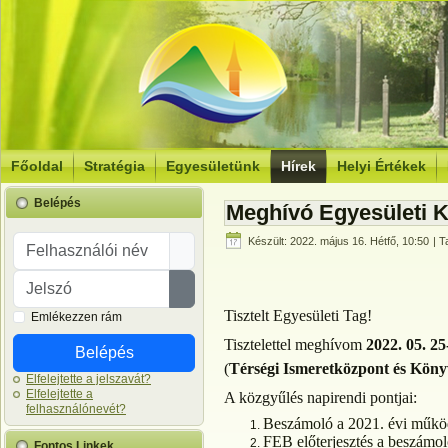
Főoldal
Stratégia
Egyesületünk
Hírek
Helyi Értékek
Belépés
Meghívó Egyesületi K
Felhasználói név
Készült: 2022. május 16. Hétfő, 10:50
| T
Jelszó
Jelszó megjelenítése
Tisztelt Egyesületi Tag!
Emlékezzen rám
Tisztelettel meghívom
2022. 05. 25
Belépés
(
Térségi Ismeretközpont és Köny
Elfelejtette a jelszavát?
Elfelejtette a
A közgyűlés napirendi pontjai:
felhasználónevét?
Beszámoló a 2021. évi műkö
FEB előterjesztés a beszámo
Fontos Linkek