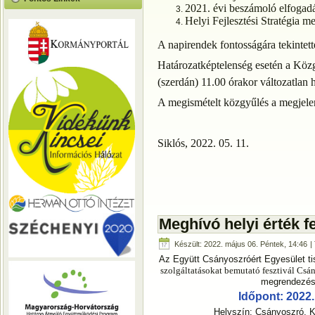
2021. évi beszámoló elfogad
Helyi Fejlesztési Stratégia m
A napirendek fontosságára tekintett
Határozatképtelenség esetén a Közg
(szerdán) 11.00 órakor változatlan 
A megismételt közgyűlés a megjelen
Siklós, 2022. 05. 11.
Meghívó helyi érték f
Készült: 2022. május 06. Péntek, 14:46
| 
Az Együtt Csányoszróért Egyesület tis
szolgáltatásokat bemutató fesztivál Csá
megrendezésr
Időpont: 2022.
Helyszín: Csányoszró, K