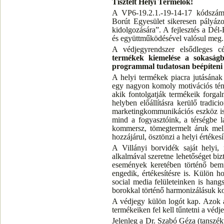
Tisztelt Helyi Termelők!
A VP6-19.2.1.-19-14-17 kódszámú 
Borút Egyesület sikeresen pályázo
kidolgozására”. A fejlesztés a Dél
és együttműködésével valósul meg.
A védjegyrendszer elsődleges c
termékek kiemelése a sokaságb
programmal tudatosan beépíteni a
A helyi termékek piacra jutásának 
egy nagyon komoly motivációs tén
akik fontolgatják termékeik forga
helyben előállításra kerülő tradic
marketingkommunikációs eszköz is. 
mind a fogyasztóink, a térségbe l
kommersz, tömegtermelt áruk mell
hozzájárul, ösztönzi a helyi értékesít
A Villányi borvidék saját helyi,
alkalmával szeretne lehetőséget biz
események keretében történő bemu
engedik, értékesítésre is. Külön h
social media felületeinken is hang
borokkal történő harmonizálásuk 
A védjegy külön logót kap. Azok a 
termékeiken fel kell tűntetni a védj
Jelenleg a Dr. Szabó Géza (tansz