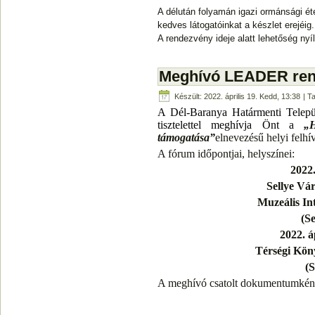
A délután folyamán igazi ormánsági éte
kedves látogatóinkat a készlet erejéig.
A rendezvény ideje alatt lehetőség ny
Meghívó LEADER ren
Készült: 2022. április 19. Kedd, 13:38
| Ta
A Dél-Baranya Határmenti Tele
tisztelettel meghívja Önt
a
„
H
támogatása”
elnevezésű helyi felhív
A fórum időpontjai, helyszínei:
2022.
Sellye Vá
Muzeális I
(Se
2022. á
Térségi Kön
(S
A meghívó csatolt dokumentumként 