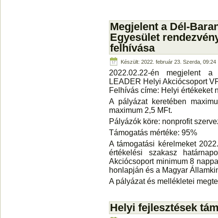
el
Megjelent a Dél-Bara
Egyesület rendezvén
felhívása
Készült: 2022. február 23. Szerda, 09:24
2022.02.22-én megjelent 
LEADER Helyi Akciócsoport VP6
Felhívás címe:
Helyi értékeket 
A pályázat keretében maximu
maximum 2,5 MFt.
Pályázók köre: nonprofit szerve
Támogatás mértéke: 95%
A támogatási kérelmeket 2022.0
értékelési szakasz határnap
Akciócsoport minimum 8 nappal 
honlapján és a Magyar Államkinc
A pályázat és mellékletei megte
Helyi fejlesztések tám