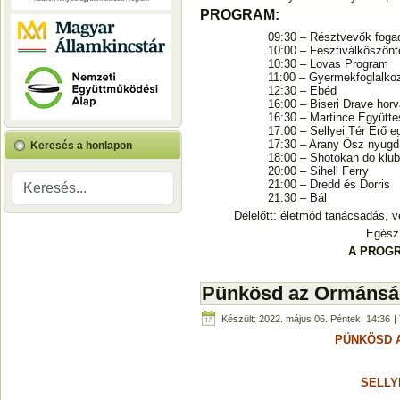
PROGRAM:
09:30 – Résztvevők fogad
10:00 – Fesztiválköszönt
10:30 – Lovas Program
11:00 – Gyermekfoglalkoz
12:30 – Ebéd
16:00 – Biseri Drave hor
16:30 – Martince Együtte
17:00 – Sellyei Tér Erő e
17:30 – Arany Ősz nyugd
Keresés a honlapon
18:00 – Shotokan do klub
20:00 – Sihell Ferry
21:00 – Dredd és Dorris
21:30 – Bál
Délelőtt: életmód tanácsadás, 
Egész 
A PROG
Pünkösd az Ormánság
Készült: 2022. május 06. Péntek, 14:36
| 
PÜNKÖSD A
SELLY