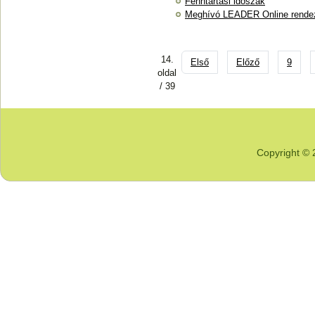
Fenntartási időszak
Meghívó LEADER Online rende
14.
Első
Előző
9
oldal
/ 39
Copyright © 