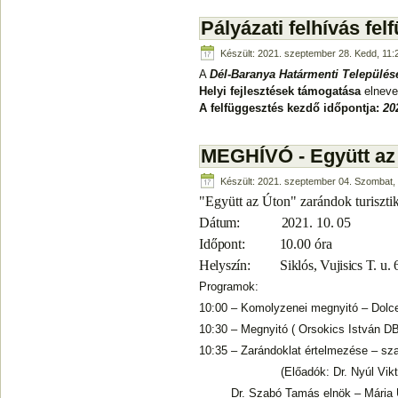
Pályázati felhívás fe
Készült: 2021. szeptember 28. Kedd, 11:
A
Dél-Baranya Határmenti Település
Helyi fejlesztések támogatása
elneve
A felfüggesztés kezdő időpontja:
20
MEGHÍVÓ - Együtt az
Készült: 2021. szeptember 04. Szombat,
"Együtt az Úton" zarándok turiszti
Dátum:
2021. 10. 05
Időpont:
10.00 óra
Helyszín:
Siklós, Vujisics T. u. 
Programok:
10:00 – Komolyzenei megnyitó – Dolc
10:30 – Megnyitó ( Orsokics István D
10:35 – Zarándoklat értelmezése – sz
(Előadók:
Dr. Nyúl Vi
Dr. Szabó Tamás elnök – Mária Út