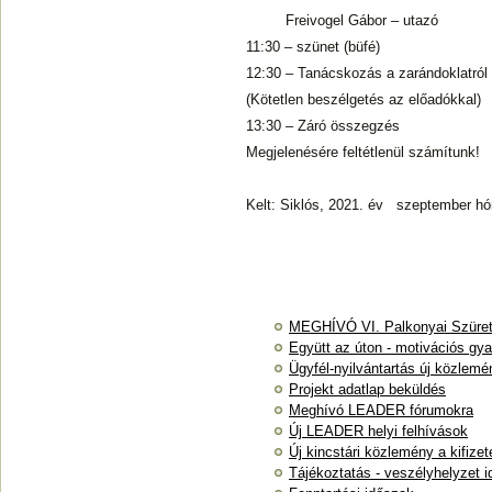
Freivogel Gábor – utazó
11:30 – szünet (büfé)
12:30 – Tanácskozás a zarándoklatról
(Kötetlen beszélgetés az előadókkal)
13:30 – Záró összegzés
Megjelenésére feltétlenül számítunk!
Kelt: Siklós, 2021. év szeptember h
MEGHÍVÓ VI. Palkonyai Szüreti
Együtt az úton - motivációs gya
Ügyfél-nyilvántartás új közlemé
Projekt adatlap beküldés
Meghívó LEADER fórumokra
Új LEADER helyi felhívások
Új kincstári közlemény a kifizet
Tájékoztatás - veszélyhelyzet 