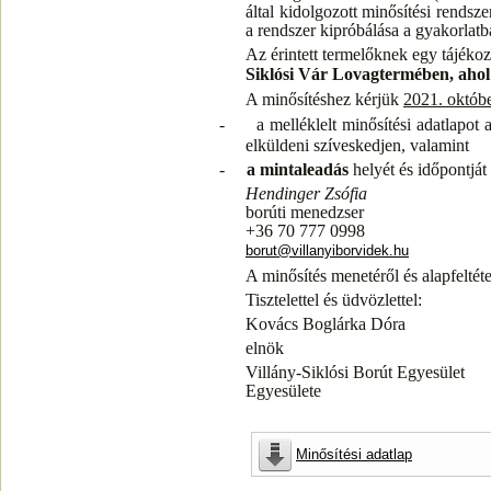
által kidolgozott minősítési rendsz
a rendszer kipróbálása a gyakorlatb
Az érintett termelőknek egy tájéko
Siklósi Vár Lovagtermében, ahol
A minősítéshez kérjük
2021. októbe
-
a melléklelt minősítési adatlapot
elküldeni szíveskedjen, valamint
-
a mintaleadás
helyét és időpontját
Hendinger Zsófia
borúti menedzser
+36 70 777 0998
borut@villanyiborvidek.hu
A minősítés menetéről és alapfeltéte
Tisztelettel és üdvözlettel:
Kovács Boglárka Dóra
elnök
Villány-Siklósi Borút Egyesület
Egyesülete
Minősítési adatlap