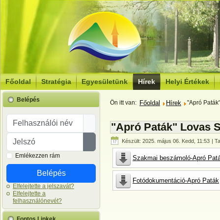
Főoldal
Stratégia
Egyesületünk
Hírek
Helyi Értékek
Belépés
Ön itt van:
Főoldal
Hírek
"Apró Paták
Felhasználói név
"Apró Paták" Lovas 
Jelszó
Készült: 2025. május 06. Kedd, 11:53
| Ta
Jelszó megjelenítése
Emlékezzen rám
Szakmai beszámoló-Apró Pat
Belépés
Fotódokumentáció-Apró Paták
Elfelejtette a jelszavát?
Elfelejtette a
felhasználónevét?
Fontos Linkek