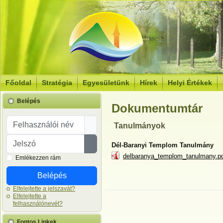
Főoldal
Stratégia
Egyesületünk
Hírek
Helyi Értékek
Belépés
Dokumentumtár
Felhasználói név
Tanulmányok
Jelszó
Dél-Baranyi Templom Tanulmány
Jelszó megjelenítése
delbaranya_templom_tanulmany.p
Emlékezzen rám
Belépés
Elfelejtette a jelszavát?
Elfelejtette a
felhasználónevét?
Fontos Linkek