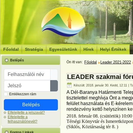
Főoldal
Stratégia
Egyesületünk
Hírek
Helyi Értékek
Belépés
Ön itt van:
Főoldal
Leader 2021-2022
Felhasználói név
LEADER szakmai fó
Jelszó
Készült: 2018. január 30. Kedd, 12:11
| T
Jelszó megjelenítése
A Dél-Baranya Határmenti Tele
Emlékezzen rám
tisztelettel meghívja Önt
a megje
felület használata és E-kérele
Belépés
rendezvény kettő helyszínen ker
Elfelejtette a jelszavát?
2018. február 08. (csütörtök) 10:00
Elfelejtette a
Térségi Könyvtár és Ismeretközpo
felhasználónevét?
(Siklós, Köztársaság tér 8. )
Fontos Linkek