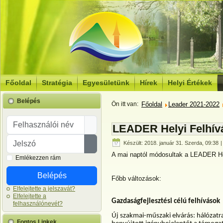
Főoldal
Stratégia
Egyesületünk
Hírek
Helyi Értékek
Belépés
Ön itt van:
Főoldal
Leader 2021-2022
Felhasználói név
LEADER Helyi Felhí
Jelszó
Készült: 2018. január 31. Szerda, 09:38
|
Jelszó megjelenítése
A mai naptól módosultak a LEADER He
Emlékezzen rám
Belépés
Főbb változások:
Elfelejtette a jelszavát?
Elfelejtette a
Gazdaságfejlesztési célú felhívások
felhasználónevét?
Új szakmai-műszaki elvárás: hálózatra
Fontos Linkek