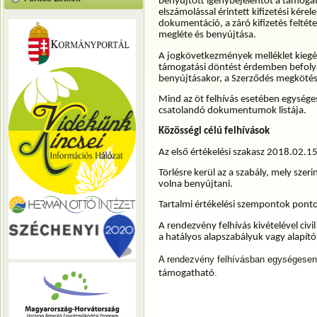
benyújtott igénybejelentőt a támogatá
elszámolással érintett kifizetési kérel
dokumentáció, a záró kifizetés feltét
megléte és benyújtása.
A jogkövetkezmények melléklet kiegés
támogatási döntést érdemben befolyás
benyújtásakor, a Szerződés megkötése
Mind az öt felhívás esetében egysége
csatolandó dokumentumok listája.
Közösségi célú felhívások
Az első értékelési szakasz 2018.02.15
Törlésre kerül az a szabály, mely szer
volna benyújtani.
Tartalmi értékelési szempontok ponto
A rendezvény felhívás kivételével civi
a hatályos alapszabályuk vagy alapító
A rendezvény felhívásban egységese
.
támogatható